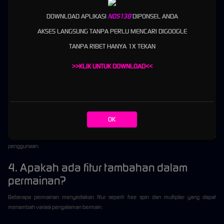
1. Apa itu NOS138?
DOWNLOAD APLIKASI
NOS138
DIPONSEL ANDA
NOS138 adalah platform digital yang berfokus pada kenyamanan penggunaan dan
AKSES LANGSUNG TANPA PERLU MENCARI DIGOOGLE
stabilitas sistem.
TANPA RIBET HANYA 1X TEKAN
2. Apa yang membedakan NOS138 dari
>>KLIK UNTUK DOWNLOAD<<
platform lain?
Pendekatannya lebih sederhana dan tidak berlebihan, sehingga lebih nyaman digunakan
dalam jangka panjang.
3. Apakah NOS138 aman digunakan?
OK
Ya, NOS138 dirancang dengan sistem yang memperhatikan keamanan dan kestabilan
penggunaan.
4. Apakah ada fitur tambahan dalam
permainan?
Beberapa permainan menyediakan fitur seperti free spin dan multiplier yang dapat
menambah variasi pengalaman bermain.