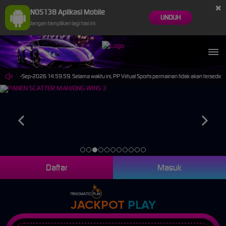
×
NOS138 Aplikasi Mobile
UNDUH
Jangan tampilkan lagi hari ini
pai 30-Sep-2026 14.59.59. Selama waktu ini, PP Virtual Sports permainan tidak akan tersedia.
Daftar
Masuk
JACKPOT
PLAY