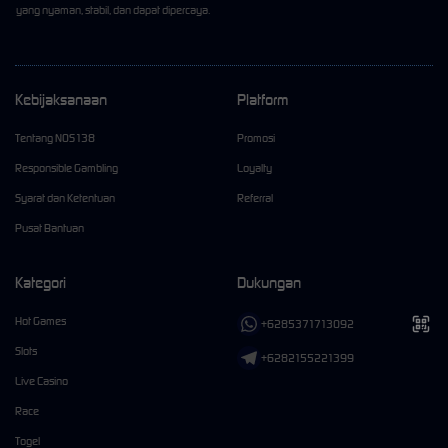
yang nyaman, stabil, dan dapat dipercaya.
Kebijaksanaan
Platform
Tentang NOS138
Promosi
Responsible Gambling
Loyalty
Syarat dan Ketentuan
Referral
Pusat Bantuan
Kategori
Dukungan
Hot Games
+6285371713092
Slots
+6282155221399
Live Casino
Race
Togel