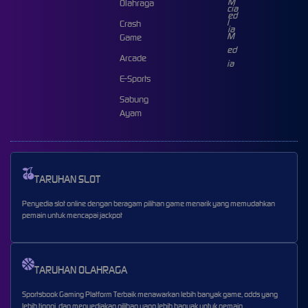
Olahraga
Crash
Game
Arcade
E-Sports
Sabung
Ayam
TARUHAN SLOT
Penyedia slot online dengan beragam pilihan game menarik yang memudahkan
pemain untuk mencapai jackpot
TARUHAN OLAHRAGA
Sportsbook Gaming Platform Terbaik menawarkan lebih banyak game, odds yang
lebih tinggi, dan menyediakan pilihan yang lebih banyak untuk pemain.