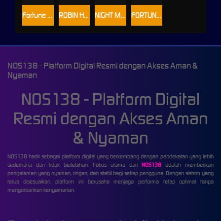
Fortune Money Boom
ROBIN HOOD
NIGHT MARKET 2
FORTUNE EGG
NOS138 - Platform Digital Resmi dengan Akses Aman &
Nyaman
NOS138 - Platform Digital
Resmi dengan Akses Aman
& Nyaman
NOS138 hadir sebagai platform digital yang berkembang dengan pendekatan yang lebih
sederhana dan tidak berlebihan. Fokus utama dari
NOS138
adalah memberikan
pengalaman yang nyaman, ringan, dan stabil bagi setiap pengguna. Dengan sistem yang
terus disesuaikan, platform ini berusaha menjaga performa tetap optimal tanpa
mengorbankan kenyamanan.