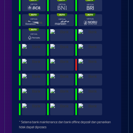
* Selama bank maintenance dan bank offline deposit dan penarikan
tidak dapat diproses