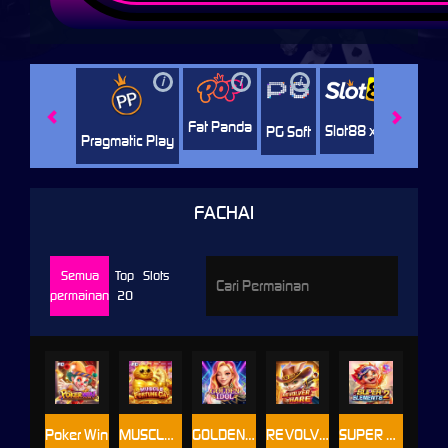
i
i
i
i
i
Facha
Fat Panda
Slot88 x PP
PG Soft
Pragmatic Play
FACHAI
Semua
Top
Slots
permainan
20
Poker Win
MUSCLE FORTUNE CAT
GOLDEN IDOL
REVOLVER HARE
SUPER ELEMENTS 2