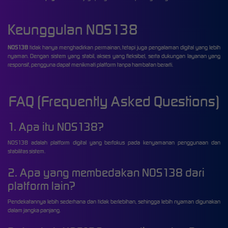
Keunggulan NOS138
NOS138
tidak hanya menghadirkan permainan, tetapi juga pengalaman digital yang lebih
nyaman. Dengan sistem yang stabil, akses yang fleksibel, serta dukungan layanan yang
responsif, pengguna dapat menikmati platform tanpa hambatan berarti.
FAQ (Frequently Asked Questions)
1. Apa itu NOS138?
NOS138 adalah platform digital yang berfokus pada kenyamanan penggunaan dan
stabilitas sistem.
2. Apa yang membedakan NOS138 dari
platform lain?
Pendekatannya lebih sederhana dan tidak berlebihan, sehingga lebih nyaman digunakan
dalam jangka panjang.