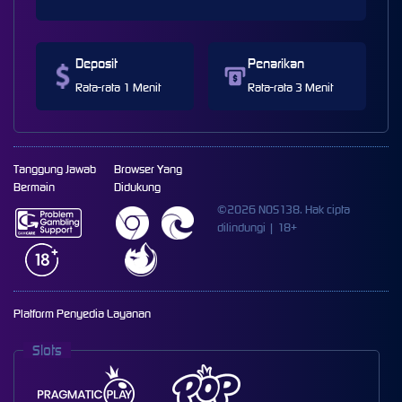
Deposit
Penarikan
Rata-rata 1 Menit
Rata-rata 3 Menit
Tanggung Jawab
Browser Yang
Bermain
Didukung
©2026 NOS138. Hak cipta
dilindungi | 18+
Platform Penyedia Layanan
Slots