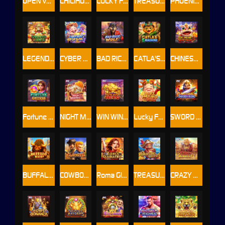
OPEN VAULT
CHILIHUAHUA
LUCKY FORTUNES
TREASURES OF ODIN
PHOENIX FEVER
LEGEND OF INCA
CYBER GOD OF FORTUNE⁺
BAD RICH WOLF
CATLA'S MONEY MACHINE
CHINESE NEW YEAR 2
Fortune Goddess
NIGHT MARKET
WIN WIN NEKO
Lucky Fortune 3x3
SWORD OF KING
BUFFALO WAYS
COWBOYS
Roma Gladiatrix
TREASURE CRUISE
CRAZY BUFFALO