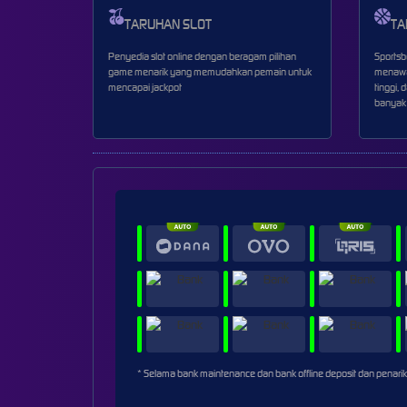
TARUHAN SLOT
TA
Penyedia slot online dengan beragam pilihan
Sportsb
game menarik yang memudahkan pemain untuk
menawar
mencapai jackpot
tinggi,
banyak 
* Selama bank maintenance dan bank offline deposit dan penarik