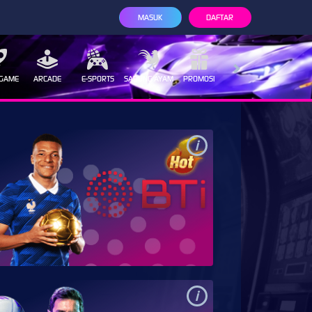
MASUK
DAFTAR
 GAME
ARCADE
E-SPORTS
SABUNG AYAM
PROMOSI
i
i