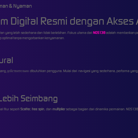
 Aman & Nyaman
orm Digital Resmi dengan Akse
an yang lebih sederhana dan tidak berlebihan. Fokus utama dari
NOS138
adalah memberikan pe
etap optimal tanpa mengorbankan kenyamanan.
ural
ang действительно dibutuhkan pengguna. Mulai dari navigasi yang sederhana, performa yang st
Lebih Seimbang
l fitur seperti
Scatter
,
free spin
, dan
multiplier
sebagai bagian dari dinamika permainan. NOS138