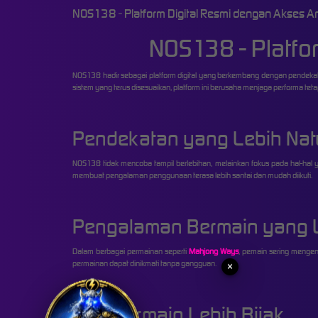
NOS138 - Platform Digital Resmi dengan Akses
NOS138 - Platf
NOS138 hadir sebagai platform digital yang berkembang dengan pendekat
sistem yang terus disesuaikan, platform ini berusaha menjaga performa t
Pendekatan yang Lebih Nat
NOS138 tidak mencoba tampil berlebihan, melainkan fokus pada hal-hal y
membuat pengalaman penggunaan terasa lebih santai dan mudah diikuti.
Pengalaman Bermain yang 
Dalam berbagai permainan seperti
Mahjong Ways
, pemain sering mengena
×
permainan dapat dinikmati tanpa gangguan.
Tips Bermain Lebih Bijak