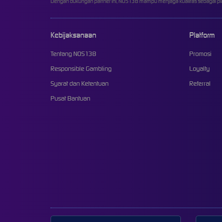
Dengan dukungan partner ini, NOS138 mampu menjaga kualitas sebagai platf
Kebijaksanaan
Platform
Tentang NOS138
Promosi
Responsible Gambling
Loyalty
Syarat dan Ketentuan
Referral
Pusat Bantuan