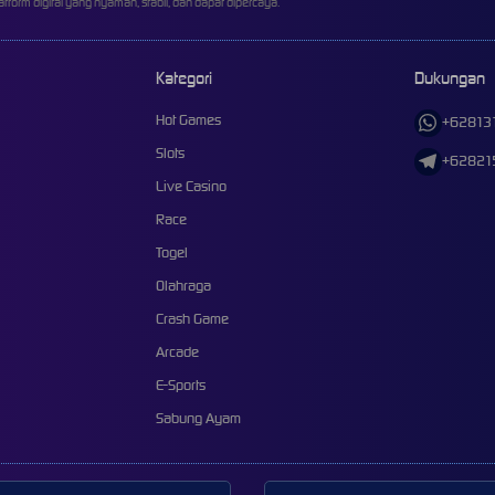
orm digital yang nyaman, stabil, dan dapat dipercaya.
Kategori
Dukungan
Hot Games
+62813
Slots
+62821
Live Casino
Race
Togel
Olahraga
Crash Game
Arcade
E-Sports
Sabung Ayam