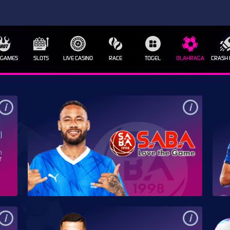
 GAMES
SLOTS
LIVE CASINO
RACE
TOGEL
OLAHRAGA
CRASH
i
i
i
i