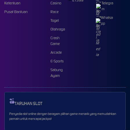
21399
Ketentuan
Casino
Telegra
m
Pusat Bantuan
Race
Whatsa
Togel
pp
Olahraga
Crash
Game
Arcade
E-Sports
Sabung
Ayam
TARUHAN SLOT
Penyedia slot online dengan beragam pilihan game menarik yang memudahkan
pemain untuk mencapai jackpot