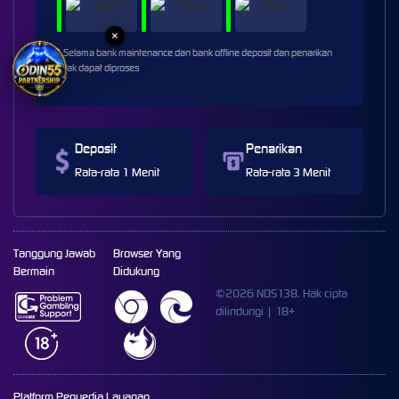
×
* Selama bank maintenance dan bank offline deposit dan penarikan
tidak dapat diproses
Deposit
Penarikan
Rata-rata 1 Menit
Rata-rata 3 Menit
Tanggung Jawab
Browser Yang
Bermain
Didukung
©2026 NOS138. Hak cipta
dilindungi | 18+
Platform Penyedia Layanan