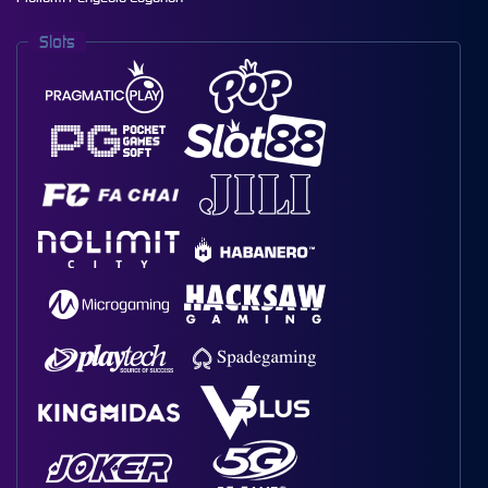
Slots