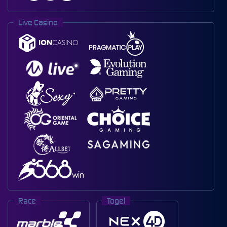
Live Casino
Race
Togel