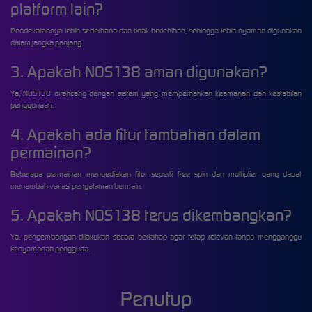
platform lain?
Pendekatannya lebih sederhana dan tidak berlebihan, sehingga lebih nyaman digunakan
dalam jangka panjang.
3. Apakah NOS138 aman digunakan?
Ya, NOS138 dirancang dengan sistem yang memperhatikan keamanan dan kestabilan
penggunaan.
4. Apakah ada fitur tambahan dalam
permainan?
Beberapa permainan menyediakan fitur seperti free spin dan multiplier yang dapat
menambah variasi pengalaman bermain.
5. Apakah NOS138 terus dikembangkan?
Ya, pengembangan dilakukan secara bertahap agar tetap relevan tanpa mengganggu
kenyamanan pengguna.
Penutup