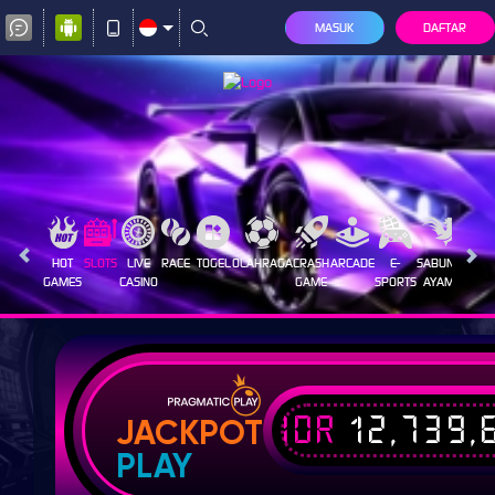
MASUK
DAFTAR
HOT
SLOTS
LIVE
RACE
TOGEL
OLAHRAGA
CRASH
ARCADE
E-
SABUNG
PROM
GAMES
CASINO
GAME
SPORTS
AYAM
IDR
12,739,
JACKPOT
PLAY