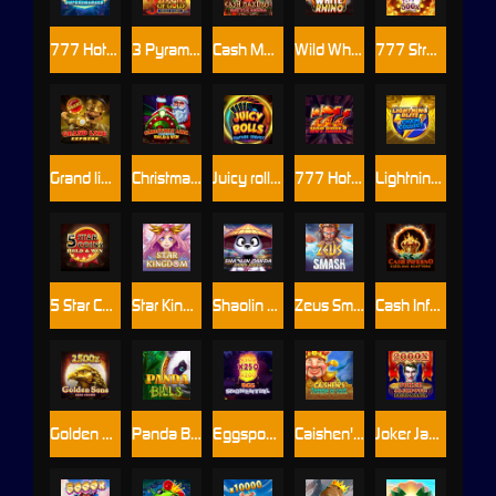
777 Hot Reels: Supercharged
3 Pyramids of Gold: Hold & Win
Cash Maximus: Battle Arena
Wild White Rhino
777 Streak
Grand link express Hold and win
Christmas Link Express: Hold & Win
Juicy rolls : feature Frenzy
777 Hot Reels
Lightning Blitz: Chain Collect
5 Star Coins: Hold & Win
Star Kingdom
Shaolin Panda Chaos Reels
Zeus Smash
Cash Inferno Sizzling Scatters
Golden Suns Chain Collect
Panda Bills
Eggsponential
Caishen's Temple of Gold
Joker Jackpots: Prize Mania