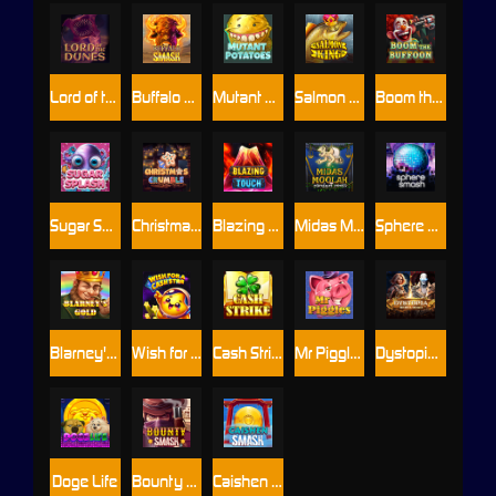
Lord of the Dunes
Buffalo Smash
Mutant Potatoes
Salmon King
Boom the Buffoon
Sugar Splash
Christmas Crumble
Blazing Touch
Midas Moolah: Random Reels
Sphere Smash
Blarney's Gold
Wish for a Cash Star
Cash Strike
Mr Piggles
Dystopia: Rebel Road
Doge Life
Bounty Smash
Caishen Smash