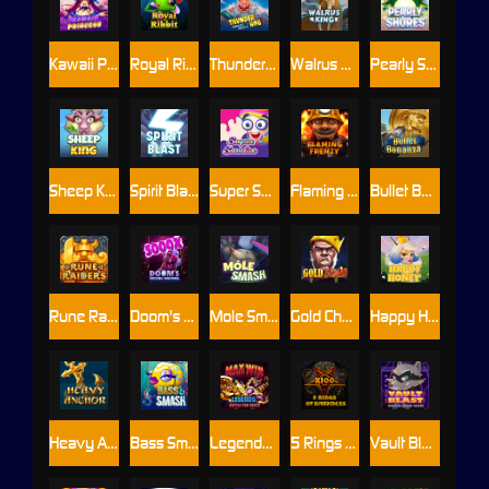
Kawaii Princess
Royal Ribbit
Thunder Hog Chaos Reels
Walrus King
Pearly Shores
Sheep King
Spirit Blast
Super Sundae
Flaming Frenzy
Bullet Bonanza
Rune Raiders
Doom's Digging Machine
Mole Smash
Gold Chain
Happy Honey
Heavy Anchor
Bass Smash
Legends: Battle for Earth
5 Rings of Darkness
Vault Blast Hold & Win