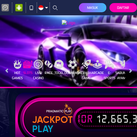
MASUK
DAFTAR
HOT
SLOTS
LIVE
RACE
TOGEL
OLAHRAGA
CRASH
ARCADE
E-
SABUNG
PROM
GAMES
CASINO
GAME
SPORTS
AYAM
IDR
12,665,
JACKPOT
PLAY