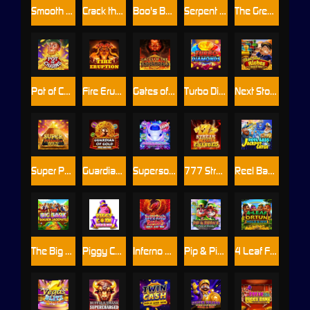
Smooth 7's Strike
Crack the Piggy Bank Express
Boo's Booty
Serpent Gold: Hold & Win
The Greed Machine
Pot of Charms
Fire Eruption
Gates of the Underworld
Turbo Diamonds: Hold & Win
Next Stop Riches Hold & Win
Super Pyramid of Gold Hold & Win
Guardian of Gold: Hold & Win
Supersonic Express: Hold & Win
777 Streak: Megacharged
Reel Bass: Jackpot Catch
The Big Bark: Golden Jackpots
Piggy Coin: Hold & Win
Inferno Rising Hold & Win
Pip & Pippa's Pots of Plenty
4 Leaf Fortune: Hold & Win