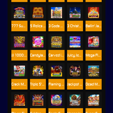
777 Super Wheel: Hold & Win
5 Relics of Power: Hold & Win
3 Gods Unleashed: Hold & Win
3 Christmas Pyramids: Hold & Win
Ballin' Jackpots Hit The Line
JJ 1000: Hold & Win
Candyland Pop
Carved in Gold: Hold & Win
Juicy Jewels Supercharged
Mega Flex: Hold & Win
Crack More Piggy Banks
Triple 5's: Supercharged
Flaming Chicken: Highway Hazard
Jackpot District: City of Fortune
Dead Man's Gold: Hold & Win