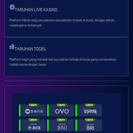
TARUHAN LIVE KASINO
Platform Pilihan bagi perusahaan-perusahaan terbaik di dunia, dengan pilihan
variasi game terbanyak
TARUHAN TOGEL
Platform togel yang menarik dari perusahan terbaik di dunia yang menawarkan
hadiah kemenangan besar