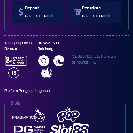
Deposit
Penarikan
Rata-rata 1 Menit
Rata-rata 3 Menit
Tanggung Jawab
Browser Yang
Bermain
Didukung
©2026 NOS138. Hak cipta
dilindungi | 18+
Platform Penyedia Layanan
Slots