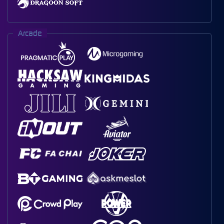
Arcade