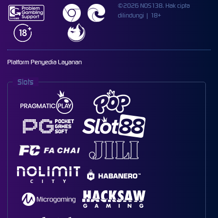
©2026 NOS138. Hak cipta
dilindungi | 18+
Platform Penyedia Layanan
Slots