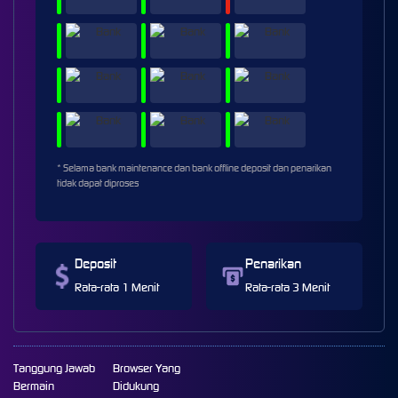
* Selama bank maintenance dan bank offline deposit dan penarikan
tidak dapat diproses
Deposit
Penarikan
Rata-rata 1 Menit
Rata-rata 3 Menit
Tanggung Jawab
Browser Yang
Bermain
Didukung