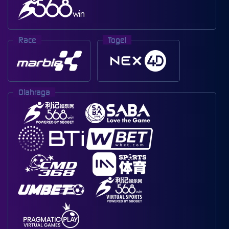
Race
Togel
Olahraga