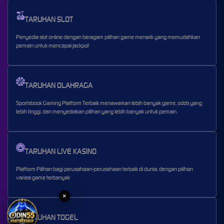
TARUHAN SLOT
Penyedia slot online dengan beragam pilihan game menarik yang memudahkan
pemain untuk mencapai jackpot
TARUHAN OLAHRAGA
Sportsbook Gaming Platform Terbaik menawarkan lebih banyak game, odds yang
lebih tinggi, dan menyediakan pilihan yang lebih banyak untuk pemain.
TARUHAN LIVE KASINO
Platform Pilihan bagi perusahaan-perusahaan terbaik di dunia, dengan pilihan
variasi game terbanyak
×
TARUHAN TOGEL