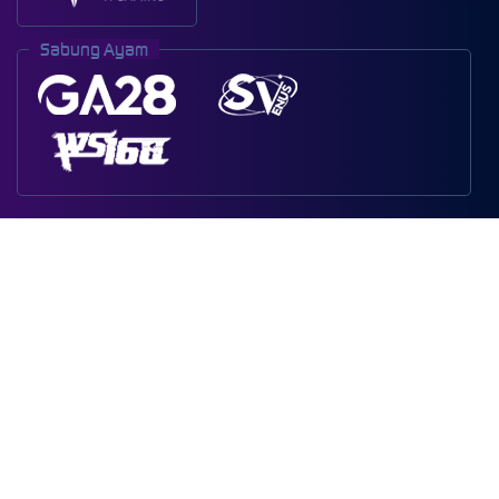
Sabung Ayam