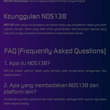
Bermain secukupnya
untuk menjaga pengalaman tetap menyenangkan
Keunggulan NOS138
NOS138
tidak hanya menghadirkan permainan, tetapi juga pengalaman digital yang lebih
nyaman. Dengan sistem yang stabil, akses yang fleksibel, serta dukungan layanan yang
responsif, pengguna dapat menikmati platform tanpa hambatan berarti.
FAQ (Frequently Asked Questions)
1. Apa itu NOS138?
NOS138 adalah platform digital yang berfokus pada kenyamanan penggunaan dan
stabilitas sistem.
2. Apa yang membedakan NOS138 dari
platform lain?
Pendekatannya lebih sederhana dan tidak berlebihan, sehingga lebih nyaman digunakan
dalam jangka panjang.