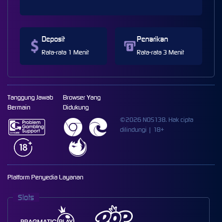
Deposit
Penarikan
Rata-rata 1 Menit
Rata-rata 3 Menit
Tanggung Jawab
Browser Yang
Bermain
Didukung
©2026 NOS138. Hak cipta
dilindungi | 18+
Platform Penyedia Layanan
Slots