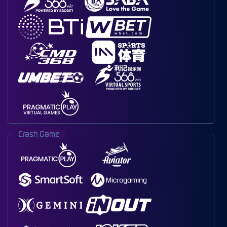
Crash Game