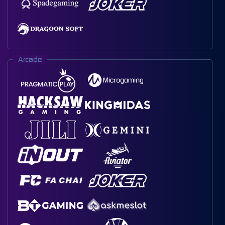
Arcade