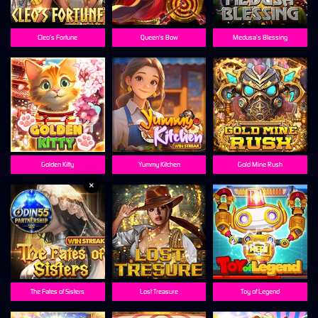
Cleo’s Fortune
Queen's Bow
Medusa’s Blessing
Golden Kitty
Yummy Kitchen
Gold Mine Rush
×
The Fates of Sisters
Lost Treasure
Toy of Legend