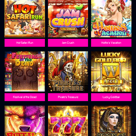
Hot Safari Run
Jam Crush
Hottie’s Vacation
Festival of the Dead
Pirate's Treasure
Lucky Goldbar