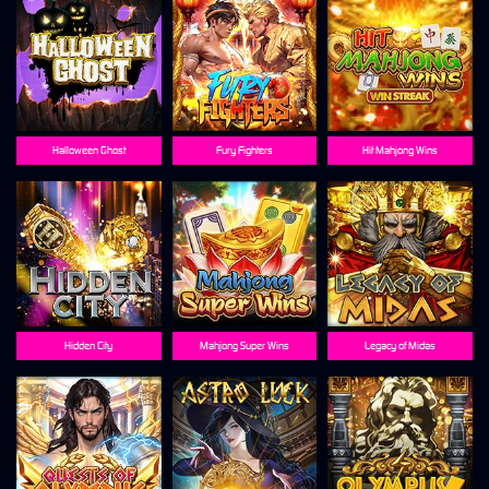
Halloween Ghost
Fury Fighters
Hit Mahjong Wins
Hidden City
Mahjong Super Wins
Legacy of Midas