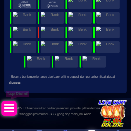
* Selama bank maintenance dan bank offline deposit dan penarikan tidak dapat
diproses
Tap Disini!
©2026 NOS138 menawarkan berbagai macam provider pilihan terbaik dan didukung oleh
Layanan Pelanggan profesional 24/7 yang siap melayani Anda.