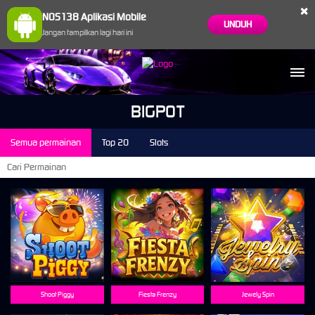
×
NOS138 Aplikasi Mobile
UNDUH
Jangan tampilkan lagi hari ini
BIGPOT
Semua permainan
Top 20
Slots
Shoot Piggy
Fiesta Frenzy
Jewely Spin