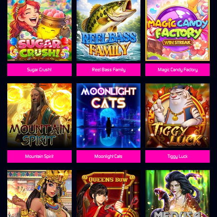
Sugar Crush!
Reel Bass Family
Magic Candy Factory
Mountain Spirit
Moonlight Cats
Tiggy Luck