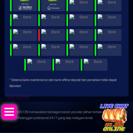
* Selama bank maintenance dan bank offline deposit dan penarikan tidak dapat
diproses
Tap Disini!
©2026 NOS138 menawarkan berbagai macam provider pilihan terbaik dan didukung oleh
Layanan Pelanggan profesional 24/7 yang siap melayani Anda.