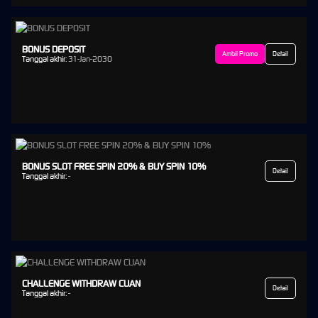
BONUS DEPOSIT
Ambil Promo
Detail
Tanggal akhir:
31-Jan-2030
BONUS SLOT FREE SPIN 20% & BUY SPIN 10%
Detail
Tanggal akhir:
-
CHALLENGE WITHDRAW CUAN
Detail
Tanggal akhir:
-