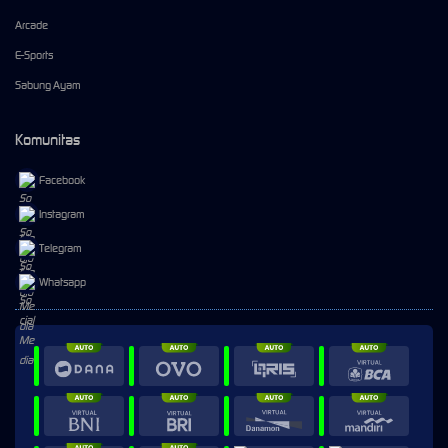
Arcade
E-Sports
Sabung Ayam
Komunitas
Facebook
Instagram
Telegram
Whatsapp