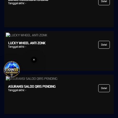
Detail
Tanggal akhir:
-
LUCKY WHEEL ANTI ZONK
Detail
Tanggal akhir:
-
×
ASURANSI SALDO QRIS PENDING
Detail
Tanggal akhir:
-