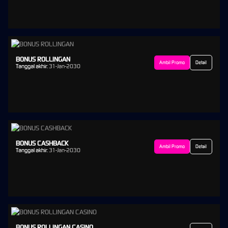
BONUS ROLLINGAN
Ambil Promo
Detail
Tanggal akhir:
31-Jan-2030
BONUS CASHBACK
Ambil Promo
Detail
Tanggal akhir:
31-Jan-2030
BONUS ROLLINGAN CASINO