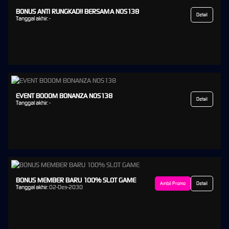
BONUS ANTI RUNGKAD!! BERSAMA NOS138
Detail
Tanggal akhir:
-
EVENT BOOOM BONANZA NOS138
Detail
Tanggal akhir:
-
BONUS MEMBER BARU 100% SLOT GAME
Ambil Promo
Detail
Tanggal akhir:
02-Des-2030