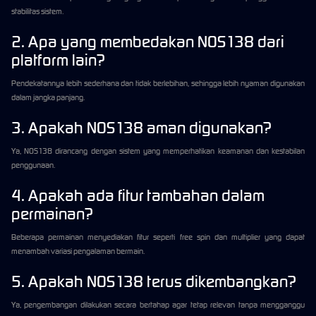
stabilitas sistem.
2. Apa yang membedakan NOS138 dari
platform lain?
Pendekatannya lebih sederhana dan tidak berlebihan, sehingga lebih nyaman digunakan
dalam jangka panjang.
3. Apakah NOS138 aman digunakan?
Ya, NOS138 dirancang dengan sistem yang memperhatikan keamanan dan kestabilan
penggunaan.
4. Apakah ada fitur tambahan dalam
permainan?
Beberapa permainan menyediakan fitur seperti free spin dan multiplier yang dapat
menambah variasi pengalaman bermain.
5. Apakah NOS138 terus dikembangkan?
Ya, pengembangan dilakukan secara bertahap agar tetap relevan tanpa mengganggu