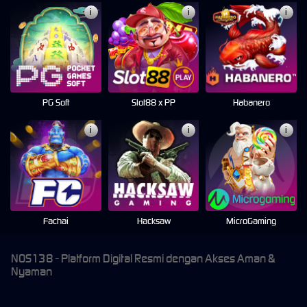
i
i
i
PG Soft
Slot88 x PP
Habanero
i
i
i
Fachai
Hacksaw
MicroGaming
NOS138 - Platform Digital Resmi dengan Akses Aman &
Nyaman