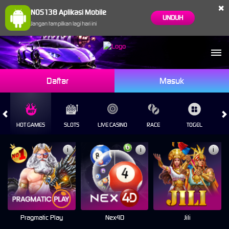
×
NOS138 Aplikasi Mobile
UNDUH
Jangan tampilkan lagi hari ini
Daftar
Masuk
HOT GAMES
SLOTS
LIVE CASINO
RACE
TOGEL
OL
i
i
i
Pragmatic Play
Nex4D
Jili