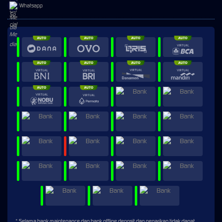
Whatsapp
* Selama bank maintenance dan bank offline deposit dan penarikan tidak dapat