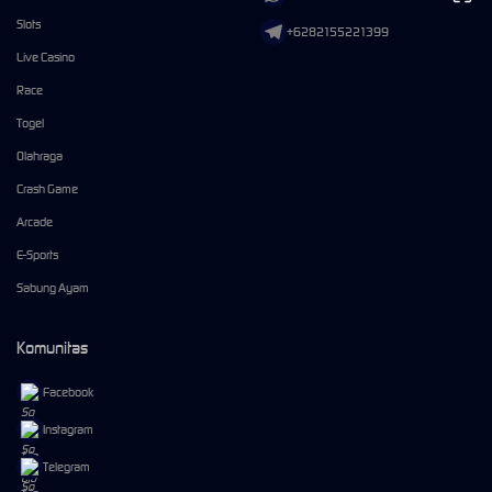
Slots
+6282155221399
Live Casino
Race
Togel
Olahraga
Crash Game
Arcade
E-Sports
Sabung Ayam
Komunitas
Facebook
Instagram
Telegram