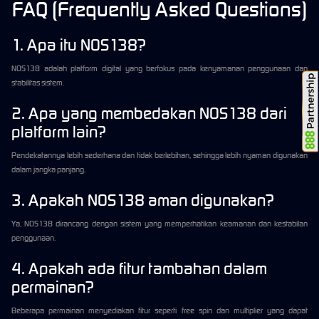
FAQ (Frequently Asked Questions)
1. Apa itu NOS138?
NOS138 adalah platform digital yang berfokus pada kenyamanan penggunaan dan
stabilitas sistem.
2. Apa yang membedakan NOS138 dari
platform lain?
Pendekatannya lebih sederhana dan tidak berlebihan, sehingga lebih nyaman digunakan
dalam jangka panjang.
3. Apakah NOS138 aman digunakan?
Ya, NOS138 dirancang dengan sistem yang memperhatikan keamanan dan kestabilan
penggunaan.
4. Apakah ada fitur tambahan dalam
permainan?
Beberapa permainan menyediakan fitur seperti free spin dan multiplier yang dapat