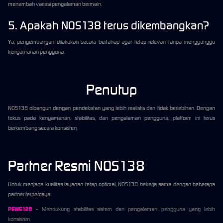
menambah variasi pengalaman bermain.
5. Apakah NOS138 terus dikembangkan?
Ya, pengembangan dilakukan secara bertahap agar tetap relevan tanpa mengganggu
kenyamanan pengguna.
Penutup
NOS138 dibangun dengan pendekatan yang lebih realistis dan tidak berlebihan. Dengan
fokus pada kenyamanan, stabilitas, dan pengalaman pengguna, platform ini terus
berkembang secara konsisten.
Partner Resmi NOS138
Untuk menjaga kualitas layanan tetap optimal, NOS138 bekerja sama dengan beberapa
partner terpercaya:
PEWE128
– Mendukung stabilitas sistem dan pengalaman pengguna yang lebih
konsisten.